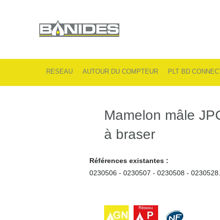
RESEAU
AUTOUR DU COMPTEUR
PLT BD CONNEC
Mamelon mâle JP
à braser
Références existantes :
0230506 - 0230507 - 0230508 - 0230528