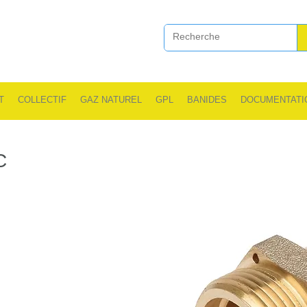
T
COLLECTIF
GAZ NATUREL
GPL
BANIDES
DOCUMENTATI
C
.