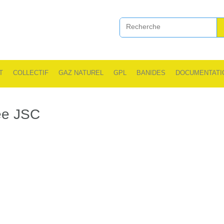
T
COLLECTIF
GAZ NATUREL
GPL
BANIDES
DOCUMENTATI
ée JSC