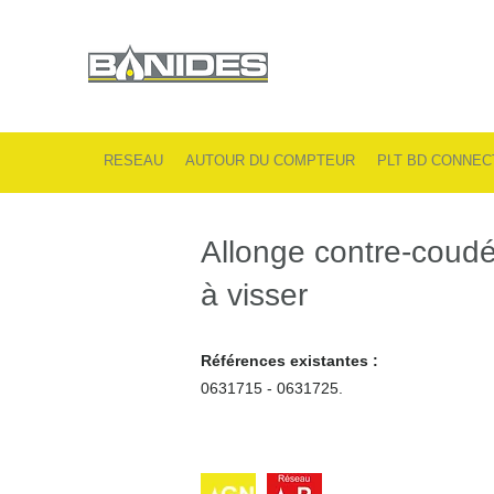
RESEAU
AUTOUR DU COMPTEUR
PLT BD CONNEC
Allonge contre-coud
à visser
Références existantes :
0631715 - 0631725.