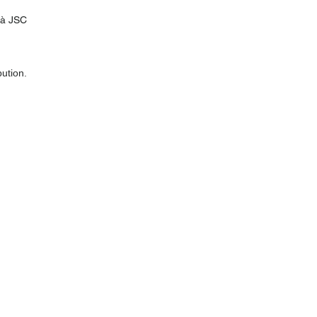
 à JSC
bution.