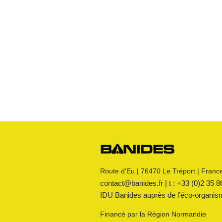
Robinets
Raccords JPG
Raccords JPC
Raccords JSC
Bouchon
s
Raccords 3 pièces
Crosses
Raccords CM
Joints GN
Raccords PE
Kit détente GN
Flexibles GN
Divers
Route d'Eu | 76470 Le Tréport | Franc
contact@banides.fr | t : +33 (0)2 35 8
IDU Banides auprès de l’éc
o-organi
Financé par la Région Normandie