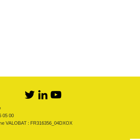
Détente Butane
Catalogue & Brochures
Détente Propane
Fiches aide
Kit bi-bouteilles Butane
Réglementation
Kit bi-bouteilles Propane
Première détente Propane
Accès fournisseur
Raccords et robinets
Accès client
Kit détente GPL
Mémento
Flexibles Butane Propane
Divers
e
6 05 00
sme VALOBAT : FR316356_04DXOX