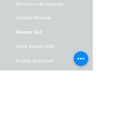
Armoires multi-comptage
Conduite Montante
Réseau Gaz
Vanne Banides 5030
Produits de sécurité
Gaz Naturel
Robinets
Raccords JPG
Raccords JPC
Raccords JSC