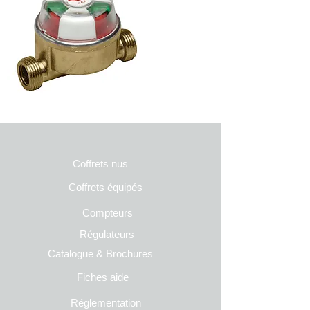
Coffrets nus
Co
ffrets équipés
Compteurs
Régulateurs
Catalogue & Brochures
Fiches aide
Réglementation