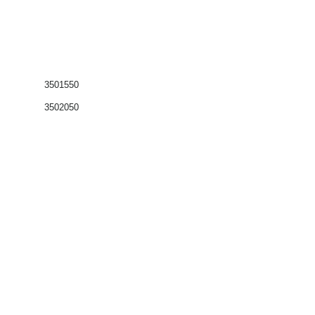
3501550
3502050
Coffrets nus
Co
ffrets équipés
Compteurs
Régulateurs
Catalogue & Brochures
Fiches aide
Réglementation
Accès fournisseur