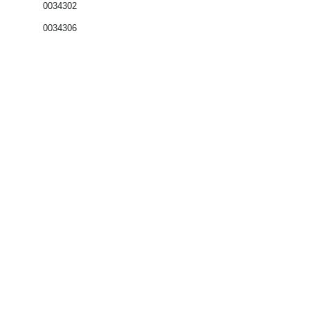
0034302
0034306
Coffrets nus
Co
ffrets équipés
Compteurs
Régulateurs
Catalogue & Brochures
Fiches aide
Réglementation
Accès fournisseur
Accès client
Mémento
Autour du compteur
Présentation PLT