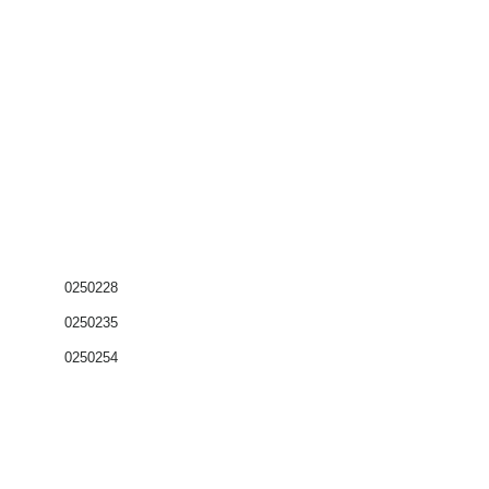
0250228
0250235
0250254
Coffrets nus
Co
ffrets équipés
Compteurs