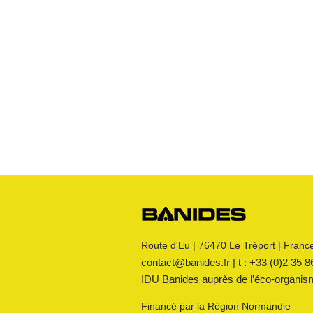
Robinets
Raccords JPG
Raccords JPC
Raccords JSC
Bouchon
s
Raccords 3 pièces
Crosses
Raccords CM
Joints GN
Raccords PE
Kit détente GN
Flexibles GN
Divers
Route d'Eu | 76470 Le Tréport | Franc
contact@banides.fr | t : +33 (0)2 35 8
IDU Banides auprès de l’éc
o-organi
Financé par la Région Normandie