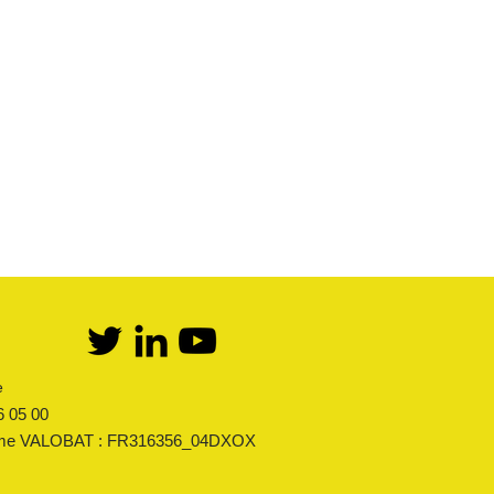
Détente Butane
Catalogue & Brochures
Détente Propane
Fiches aide
Kit bi-bouteilles Butane
Réglementation
Kit bi-bouteilles Propane
Première détente Propane
Accès fournisseur
Raccords et robinets
Accès client
Kit détente GPL
Mémento
Flexibles Butane Propane
Divers
e
6 05 00
sme VALOBAT : FR316356_04DXOX