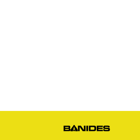
Gaz Naturel
Robinets
Raccords JPG
Raccords JPC
Raccords JSC
Bouchon
s
Raccords 3 pièces
Crosses
Raccords CM
Joints GN
Raccords PE
Kit détente GN
Flexibles GN
Divers