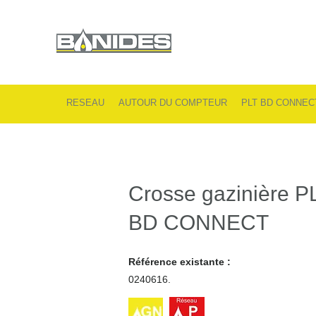
RESEAU
AUTOUR DU COMPTEUR
PLT BD CONNEC
Crosse gazinière P
BD CONNECT
Référence existante :
0240616.