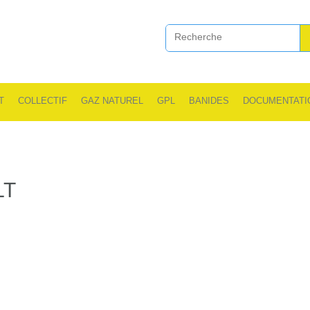
T
COLLECTIF
GAZ NATUREL
GPL
BANIDES
DOCUMENTATI
LT