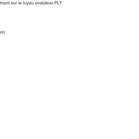
ement sur le tuyau onduleux PLT
ion.
Kit
PLT
Collectif
Présentation PLT
Armoires multi-comptage
Tuyaux PLT
Conduite Montante
Raccords PLT
Accessoires PLT