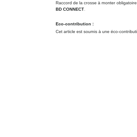
Raccord de la crosse à monter obligatoir
BD CONNECT
.
Eco-contribution :
Cet article est soumis à une éco-contribut
Autour du compteur
Coffrets nus
Co
ffrets équipés
Compteurs
Régulateurs