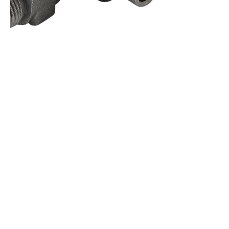
Coffrets nus
Co
ffrets équipés
Compteurs
Régulateurs
Catalogue & Brochures
Fiches aide
Réglementation
Accès fournisseur
Accès client
Mémento