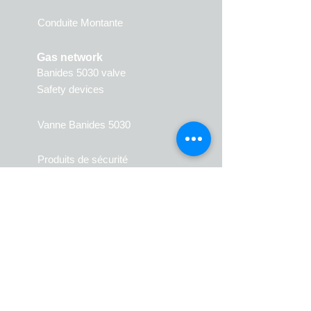
Conduite Montante
Gas network
Banides 5030 valve
Safety devices
Vanne Banides 5030
Produits de sécurité
Natural gas
Valves
Gas Flat Gaskets fittings
(JPG)
Gas Meter Flat Gaskets fittings
(JPC)
Sphero coni
c joint fittings
(JSC)
Caps
3 pieces union
Sto
c
ks
Riser fittings
Gaskets