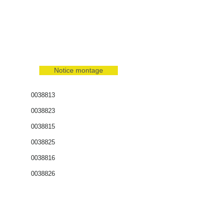
Notice montage
0038813
0038823
0038815
0038825
0038816
0038826