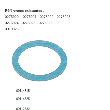
Références existantes :
0275920
-
0275921 - 0275922
-
0275923 -
0275924
-
0275925 - 0275926
-
0010925
.
09114315
09114325
09112332