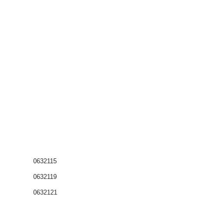
0632115
0632119
0632121
Coffrets nus