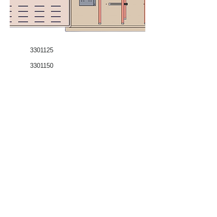
3301125
3301150
Coffrets nus
Co
ffrets équipés
Compteurs
Régulateurs
Catalogue & Brochures
Fiches aide
Réglementation
Accès fournisseur
Accès client