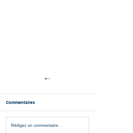
Commentaires
Index Égalité
Index Égalité
Rédigez un commentaire...
Professionnelle F\H
Professionnelle