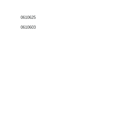
0610625
0610603
Coffrets nus
Co
ffrets équipés
Compteurs
Régulateurs
Catalogue & Brochures
Fiches aide
Réglementation
Accès fournisseur
Accès client
Mémento