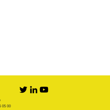
GPL
Documentation
Détente Butane
Catalogue & Brochures
Détente Propane
Fiches aide
Kit bi-bouteilles Butane
Réglementation
Kit bi-bouteilles Propane
Première détente Propane
Accès fournisseur
Raccords et robinets
Accès client
Kit détente GPL
Mémento
Flexibles Butane Propane
Divers
e
6 05 00