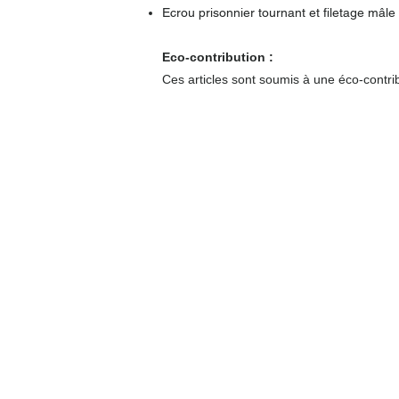
Ecrou prisonnier tournant et filetage mâl
Eco-contribution :
Ces articles sont soumis à une éco-contrib
Autour du compteur
Coffrets nus
Co
ffrets équipés
Compteurs
Régulateurs