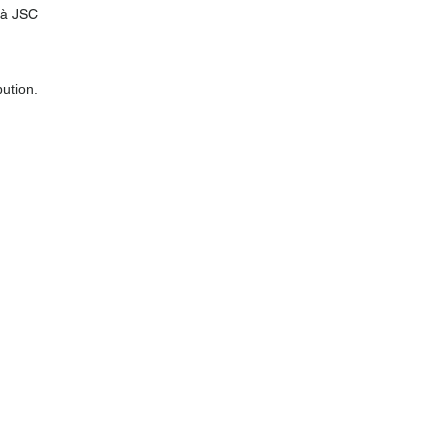
e à JSC
ution.
Kit
PLT
Collectif
Présentation PLT
Armoires multi-comptage
Tuyaux PLT
Conduite Montante
Raccords PLT
Accessoires PLT
FAQ BD CONN
ECT