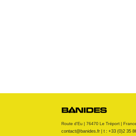
Gaz Naturel
Robinets
Raccords JPG
Raccords JPC
Raccords JSC
Bouchon
s
Raccords 3 pièces
Crosses
Raccords CM
Joints GN
Raccords PE
Kit détente GN
Flexibles GN
Divers
Route d'Eu | 76470 Le Tréport | Franc
contact@banides.fr | t : +33 (0)2 35 8