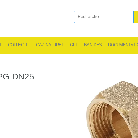
T
COLLECTIF
GAZ NATUREL
GPL
BANIDES
DOCUMENTATI
JPG DN25
.