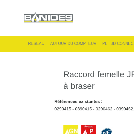
RESEAU
AUTOUR DU COMPTEUR
PLT BD CONNEC
Raccord femelle 
à braser
Références existantes :
0290415 - 0390415 - 0290462 - 0390462