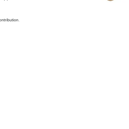
ntribution.
Kit
PLT
Collectif