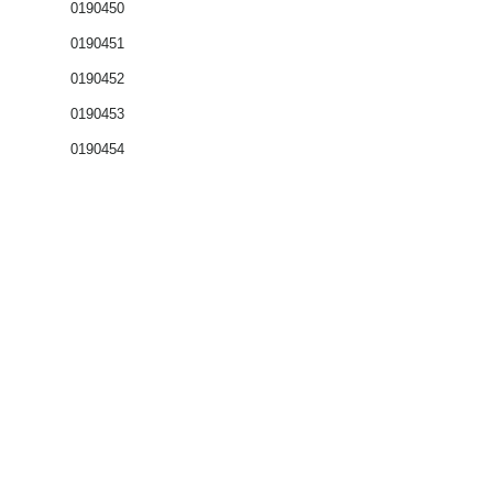
0190450
0190451
0190452
0190453
0190454
Coffrets nus
Co
ffrets équipés
Compteurs
Régulateurs
Catalogue & Brochures
Fiches aide
Réglementation
Accès fournisseur
Accès client