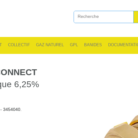
T
COLLECTIF
GAZ NATUREL
GPL
BANIDES
DOCUMENTATI
CONNECT
ique 6,25%
- 3454040.