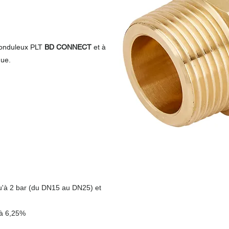
u onduleux PLT
BD CONNECT
et à
que.
squ'à 2 bar (du DN15 au DN25) et
à 6,25%