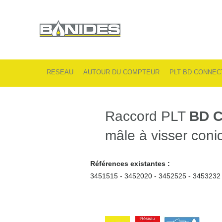
RESEAU
AUTOUR DU COMPTEUR
PLT BD CONNEC
Raccord PLT
BD 
mâle à visser con
Références existantes :
3451515 - 3452020 - 3452525 - 3453232 