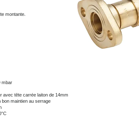
ite montante.
0 mbar
 avec tête carrée laiton de 14mm
 bon maintien au serrage
n
60°C