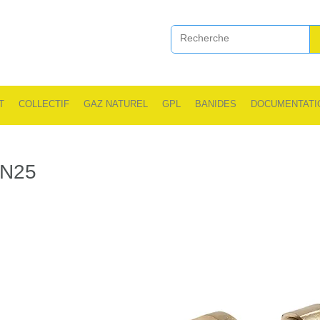
T
COLLECTIF
GAZ NATUREL
GPL
BANIDES
DOCUMENTATI
DN25