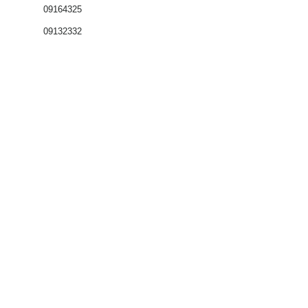
09164325
09132332
Coffrets nus
Co
ffrets équipés
Compteurs
Régulateurs
Catalogue & Brochures
Fiches aide
Réglementation
Accès fournisseur
Accès client
Mémento
Autour du compteur
Présentation PLT