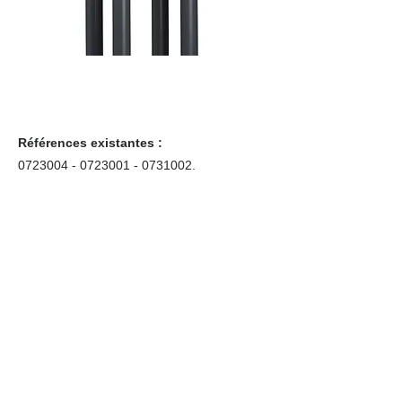
Références existantes :
0723004 - 0723001
-
0731002
.
Coffrets nus
Co
ffrets équipés
Compteurs
Régulateurs
Catalogue & Brochures
Fiches aide
Réglementation