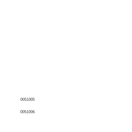
0051005
0051006
Coffrets nus