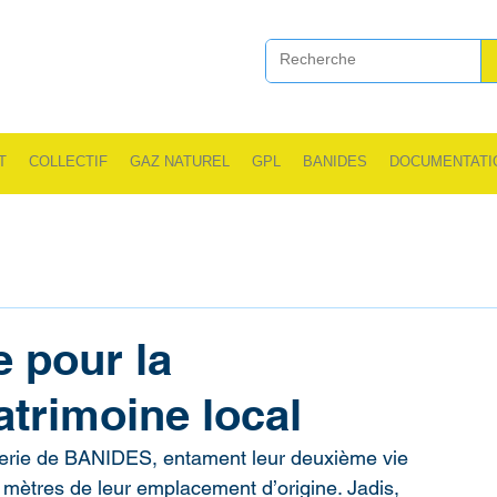
T
COLLECTIF
GAZ NATUREL
GPL
BANIDES
DOCUMENTATI
 pour la
atrimoine local
onderie de BANIDES, entament leur deuxième vie 
es mètres de leur emplacement d’origine. Jadis, 