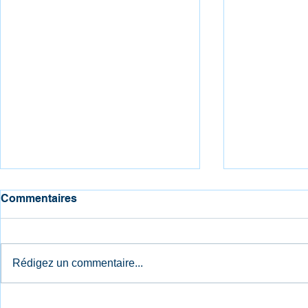
Commentaires
Rédigez un commentaire...
Banides, lauréat du
Index Égali